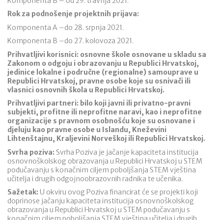
Komponenta B – od 29. travnja 2021.
Rok za podnošenje projektnih prijava:
Komponenta A –do 28. srpnja 2021.
Komponenta B –do 27. kolovoza 2021.
Prihvatljivi korisnici: osnovne škole osnovane u skladu sa
Zakonom o odgoju i obrazovanju u Republici Hrvatskoj,
jedinice lokalne i područne (regionalne) samouprave u
Republici Hrvatskoj, pravne osobe koje su osnivači ili
vlasnici osnovnih škola u Republici Hrvatskoj.
Prihvatljivi partneri: bilo koji javni ili privatno-pravni
subjekti, profitne ili neprofitne naravi, kao i neprofitne
organizacije s pravnom osobnošću koje su osnovane i
djeluju kao pravne osobe u Islandu, Kneževini
Lihtenštajnu, Kraljevini Norveškoj ili Republici Hrvatskoj.
Svrha poziva:
Svrha Poziva je jačanje kapaciteta institucija
osnovnoškolskog obrazovanja u Republici Hrvatskoj u STEM
podučavanju s konačnim ciljem poboljšanja STEM vještina
učitelja i drugih odgojnoobrazovnih radnika te učenika.
Sažetak:
U okviru ovog Poziva financirat će se projekti koji
doprinose jačanju kapaciteta institucija osnovnoškolskog
obrazovanja u Republici Hrvatskoj u STEM podučavanju s
konačnim ciljem poboljšanja STEM vještina učitelja i drugih