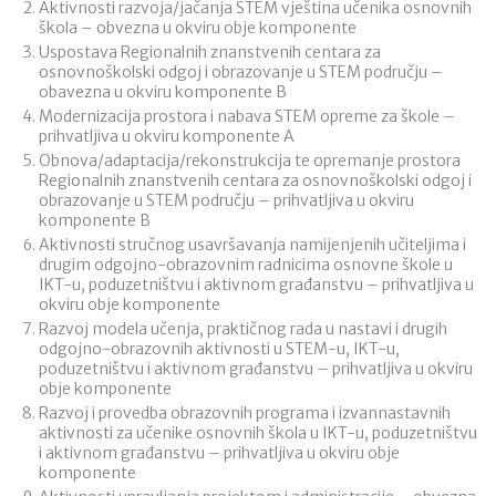
Aktivnosti razvoja/jačanja STEM vještina učenika osnovnih
škola – obvezna u okviru obje komponente
Uspostava Regionalnih znanstvenih centara za
osnovnoškolski odgoj i obrazovanje u STEM području –
obavezna u okviru komponente B
Modernizacija prostora i nabava STEM opreme za škole –
prihvatljiva u okviru komponente A
Obnova/adaptacija/rekonstrukcija te opremanje prostora
Regionalnih znanstvenih centara za osnovnoškolski odgoj i
obrazovanje u STEM području – prihvatljiva u okviru
komponente B
Aktivnosti stručnog usavršavanja namijenjenih učiteljima i
drugim odgojno-obrazovnim radnicima osnovne škole u
IKT-u, poduzetništvu i aktivnom građanstvu – prihvatljiva u
okviru obje komponente
Razvoj modela učenja, praktičnog rada u nastavi i drugih
odgojno-obrazovnih aktivnosti u STEM-u, IKT-u,
poduzetništvu i aktivnom građanstvu – prihvatljiva u okviru
obje komponente
Razvoj i provedba obrazovnih programa i izvannastavnih
aktivnosti za učenike osnovnih škola u IKT-u, poduzetništvu
i aktivnom građanstvu – prihvatljiva u okviru obje
komponente