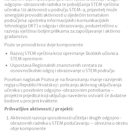
odgojno-obrazovnih radnika te poboljšanja STEM vještina
učenika. Uz aktivnosti u području STEM-a, prijavitelj može
sinergijski provoditi aktivnosti u sljedećim tematskim
područjima: upotreba informacijskih i komunikacijskih
tehnologija (IKT) u odgoju i obrazovanju, poduzetništvo u
razvoju vještina i boljim prilikama za zapošljavanje i aktivno
građanstvo.
Poziv se provodi kroz dvije komponente:
Razvoj STEM vještina kroz opremanje školskih učionica
STEM opremom
Uspostava Regionalnih znanstvenih centara za
osnovnoškolski odgoj i obrazovanje u STEM području
Poseban naglasak Poziva je na financiranju manje razvijenih
regija u Republici Hrvatskoj i poticanju aktivnog uključivanja
učenika s posebnim odgojno-obrazovnim potrebama –
projektni prijedlozi koji uključuju navedeno ostvarit će dodatne
bodove u procjeni kvalitete.
Prihvatljive aktivnosti / projekti:
Aktivnosti razvoja sposobnosti učitelja i drugih odgojno-
obrazovnih radnika u STEM podučavanju – obvezna u okviru
obje komponente